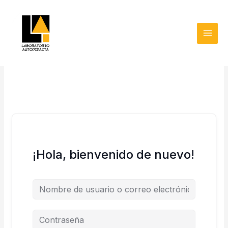
Ir
MAI
al
MEN
contenido
¡Hola, bienvenido de nuevo!