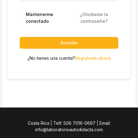
Mantenerme
¿Olvidaste la
conectado
contraseña?
Acceder
¿No tienes una cuenta?
Regístrate ahora
Costa Rica | Telf: 506 7016-0697 | Email:
info@laboratorioautodidacta.com