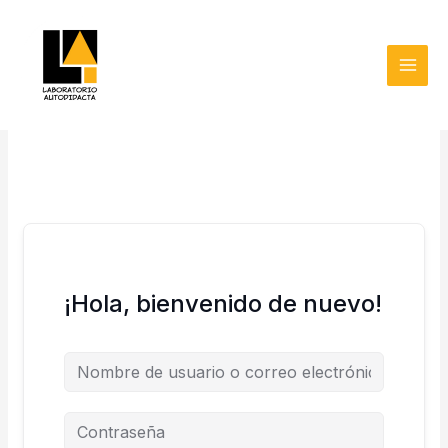
Ir
MAI
al
MEN
contenido
¡Hola, bienvenido de nuevo!