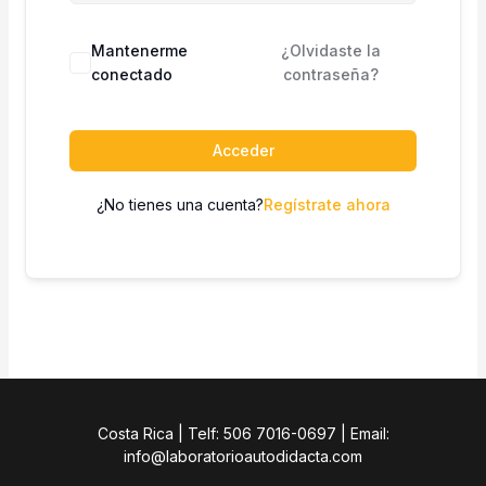
Mantenerme
¿Olvidaste la
conectado
contraseña?
Acceder
¿No tienes una cuenta?
Regístrate ahora
Costa Rica | Telf: 506 7016-0697 | Email:
info@laboratorioautodidacta.com