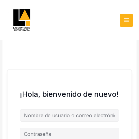
Ir
MAI
al
MEN
contenido
¡Hola, bienvenido de nuevo!