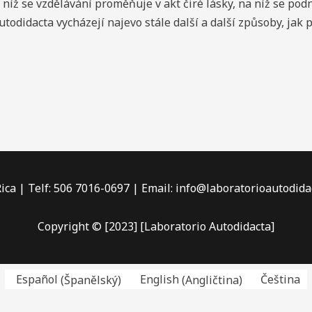
 níž se vzdělávání proměňuje v akt čiré lásky, na níž se podn
odidacta vycházejí najevo stále další a další způsoby, jak 
ica | Telf: 506 7016-0697 | Email: info@laboratorioautodid
Copyright © [2023] [Laboratorio Autodidacta]
Español
(
Španělský
)
English
(
Angličtina
)
Čeština