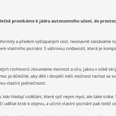
ečně pronikáme k jádru autonomního učení, do prostor, 
onformity a předem vyšlapaných cest, neúnavně zastáváme náz
lem vlastního poznání. S vášnivou zvídavostí, která je komp
atých rozhovorů zkoumáme mocnost a sílu, jakou v sobě skrý
c je důležité, aby děti i dospělí měli možnost nechat se sv
vou vlastní jedinečností.
 kdo hledají vzdělání, které sytí nejen mysl, ale také srdce
 udělat krok k objevu, a učinit vlastní poznání pak totéž co