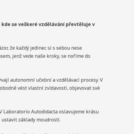
kde se veškeré vzdělávání převtěluje v
or, že každý jedinec si s sebou nese
asem, jenž vede naše kroky, se noříme do
vají autonomní učební a vzdělávací procesy. V
obodně vést vlastní zvídavostí, objevovat své
. V Laboratorio Autodidacta oslavujeme krásu
 ustavit základy moudrosti.