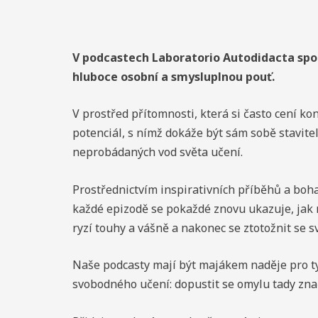
V podcastech Laboratorio Autodidacta spol
hluboce osobní a smysluplnou pouť.
V prostřed přítomnosti, která si často cení k
potenciál, s nímž dokáže být sám sobě stavite
neprobádaných vod světa učení.
Prostřednictvím inspirativních příběhů a boh
každé epizodě se pokaždé znovu ukazuje, jak mo
ryzí touhy a vášně a nakonec se ztotožnit se s
Naše podcasty mají být majákem naděje pro ty,
svobodného učení: dopustit se omylu tady značí