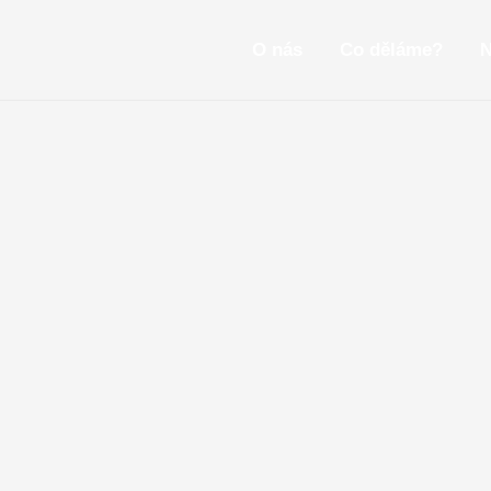
Přeskočit
na
O nás
Co děláme?
N
obsah